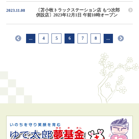
〔苫小牧トラックステーション店 もつ次郎
2023.11.08
併設店〕2023年12月1日 午前10時オープン
...
4
5
6
7
8
...