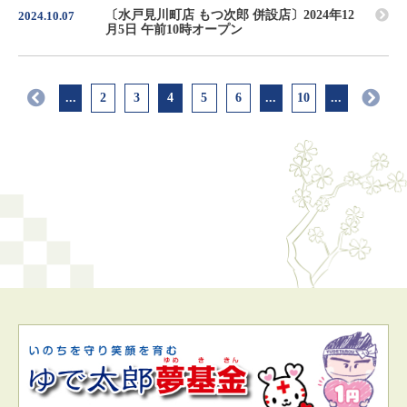
〔水戸見川町店 もつ次郎 併設店〕2024年12
2024.10.07
月5日 午前10時オープン
...
2
3
4
5
6
...
10
...