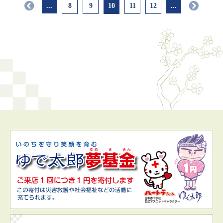
...
8
9
10
11
12
...