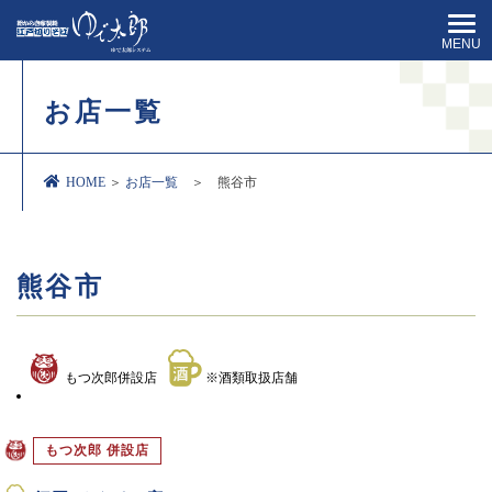
MENU
お店一覧
HOME
＞
お店一覧
＞ 熊谷市
熊谷市
もつ次郎併設店
※酒類取扱店舗
もつ次郎 併設店