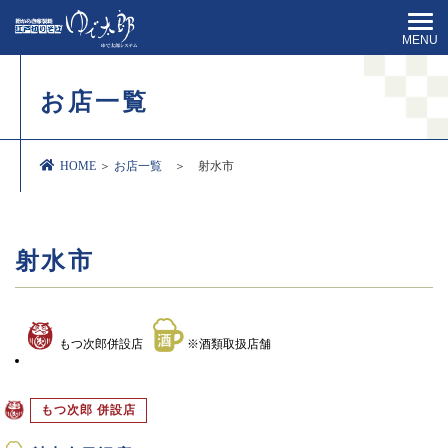
MENU
お店一覧
HOME
＞
お店一覧
＞ 射水市
射水市
もつ次郎併設店
※酒類取扱店舗
もつ次郎 併設店